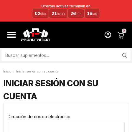
Ofertas activas terminan en
02
21
26
17
días
horas
min
seg
Inicio
Iniciar sesión con su cuenta
INICIAR SESIÓN CON SU
CUENTA
Dirección de correo electrónico