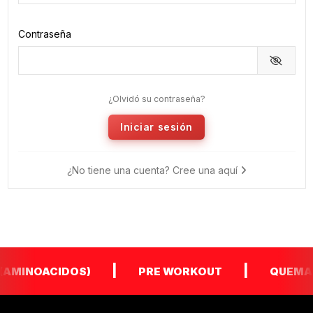
Contraseña
¿Olvidó su contraseña?
Iniciar sesión
¿No tiene una cuenta? Cree una aquí
|
|
AMINOACIDOS)
PRE WORKOUT
QUEMAD