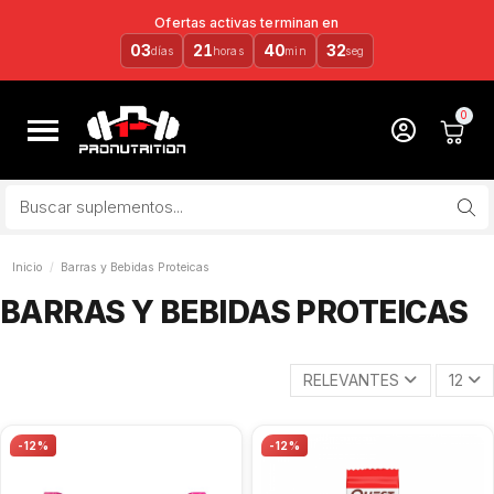
Ofertas activas terminan en
03
21
40
32
días
horas
min
seg
Inicio
Barras y Bebidas Proteicas
BARRAS Y BEBIDAS PROTEICAS
RELEVANTES
12
-12%
-12%