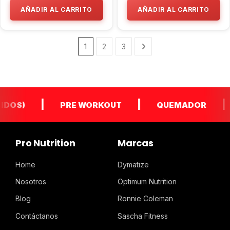
AÑADIR AL CARRITO
AÑADIR AL CARRITO
1
2
3
|
|
|
S)
PRE WORKOUT
QUEMADOR
G
Pro Nutrition
Marcas
Home
Dymatize
Nosotros
Optimum Nutrition
Blog
Ronnie Coleman
Contáctanos
Sascha Fitness