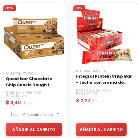
-12%
-5%
INTEGRAL MEDICA
QUEST NUTRITION
Integral Protein Crisp Bar
Quest bar Chocolate
- Leche con crema de
Chip Cookie Dough 1
avellana - 1und
unidad
BARRAS Y BEBIDAS
BARRAS Y BEBIDAS
PROTEICAS
PROTEICAS
$ 2,27
$ 2,39
$ 4,40
$ 5,00
AÑADIR AL CARRITO
AÑADIR AL CARRITO