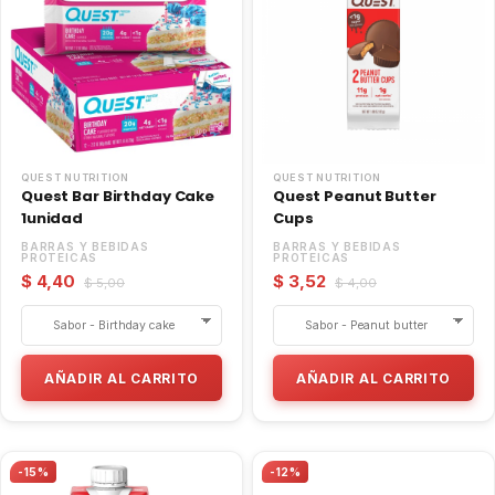
QUEST NUTRITION
QUEST NUTRITION
Quest Bar Birthday Cake
Quest Peanut Butter
1unidad
Cups
BARRAS Y BEBIDAS
BARRAS Y BEBIDAS
PROTEICAS
PROTEICAS
$ 4,40
$ 3,52
$ 5,00
$ 4,00
AÑADIR AL CARRITO
AÑADIR AL CARRITO
-15%
-12%