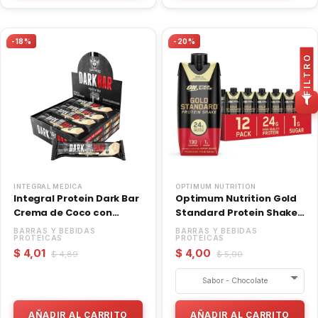
-18%
-20%
FILTRO
INTEGRAL MEDICA
OPTIMUM NUTRITION
Integral Protein Dark Bar
Optimum Nutrition Gold
Crema de Coco con
Standard Protein Shake
Castaña
11 Oz
BARRAS Y BEBIDAS
BARRAS Y BEBIDAS
PROTEICAS
PROTEICAS
$ 4,01
$ 4,00
$ 4,89
$ 5,00
AÑADIR AL CARRITO
AÑADIR AL CARRITO