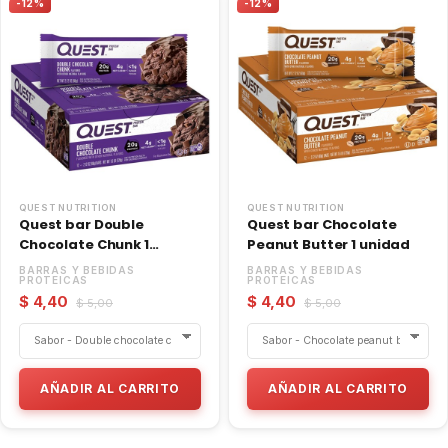
-12%
-12%
QUEST NUTRITION
QUEST NUTRITION
Quest bar Double
Quest bar Chocolate
Chocolate Chunk 1
Peanut Butter 1 unidad
unidad
BARRAS Y BEBIDAS
BARRAS Y BEBIDAS
PROTEICAS
PROTEICAS
$ 4,40
$ 4,40
$ 5,00
$ 5,00
AÑADIR AL CARRITO
AÑADIR AL CARRITO