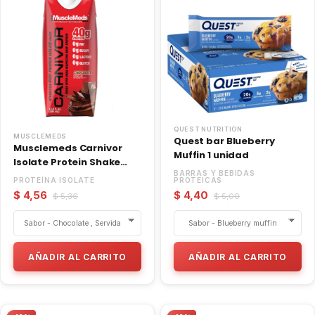
QUEST NUTRITION
MUSCLEMEDS
Quest bar Blueberry
Musclemeds Carnivor
Muffin 1 unidad
Isolate Protein Shake
BARRAS Y BEBIDAS
Chocolate 1
PROTEÍNA ISOLATE
PROTEICAS
Unidad/500ml
$ 4,56
$ 4,40
$ 5,36
$ 5,00
AÑADIR AL CARRITO
AÑADIR AL CARRITO