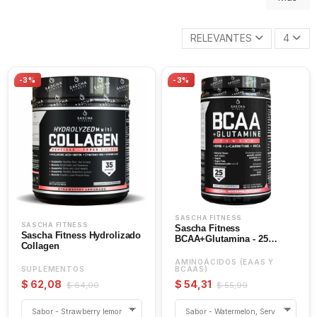
RELEVANTES
4
-3%
-3%
SASCHA FITNESS
SASCHA FITNESS
Sascha Fitness
Sascha Fitness Hydrolizado
BCAA+Glutamina - 25
Collagen
servidas
AMINOÁCIDOS (EAAS Y
SUPLEMENTOS
BCAAS)
$ 62,08
$ 54,31
$ 64,00
$ 55,99