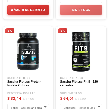
AÑADIR AL CARRITO
SIN STOCK
-3%
-3%
SASCHA FITNESS
SASCHA FITNESS
Sascha Fitness Protein
Sascha Fitness Fit 9 - 120
Isolate 2 libras
cápsulas
PROTEÍNA ISOLATE
SUPLEMENTOS
$ 82,44
$ 64,01
$ 84,99
$ 65,99