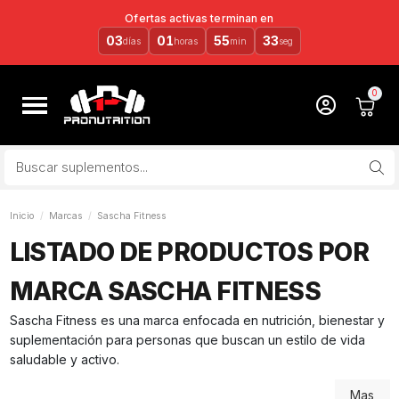
Ofertas activas terminan en
03
01
55
33
días
horas
min
seg
Inicio
Marcas
Sascha Fitness
LISTADO DE PRODUCTOS POR
MARCA SASCHA FITNESS
Sascha Fitness es una marca enfocada en nutrición, bienestar y
suplementación para personas que buscan un estilo de vida
saludable y activo.
Mas