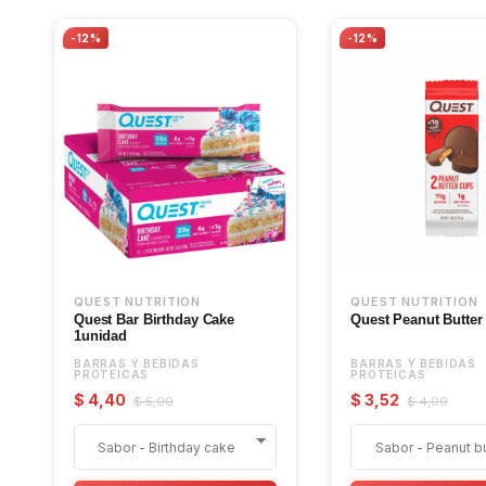
-12%
-12%
QUEST NUTRITION
QUEST NUTRITION
Quest Bar Birthday Cake
Quest Peanut Butter
1unidad
BARRAS Y BEBIDAS
BARRAS Y BEBIDAS
PROTEICAS
PROTEICAS
$ 4,40
$ 3,52
$ 5,00
$ 4,00