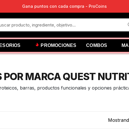
03
días
:
13
horas
:
51
min
:
19
seg
fertas activas terminan en
ESORIOS
PROMOCIONES
COMBOS
MA
S POR MARCA QUEST NUTRI
teicos, barras, productos funcionales y opciones práctica
Mostrando