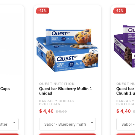
-12%
-12%
QUEST NUTRITION
QUEST N
 Cups
Quest bar Blueberry Muffin 1
Quest bar
unidad
Chunk 1 u
BARRAS Y BEBIDAS
BARRAS Y
PROTEICAS
PROTEICA
$ 4,40
$ 4,40
$ 5,00
$