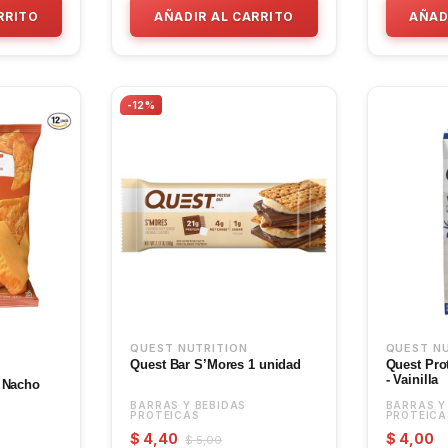
RRITO
AÑADIR AL CARRITO
AÑAD
-12%
QUEST NUTRITION
QUEST N
Quest Bar S’Mores 1 unidad
Quest Pro
- Vainilla
s Nacho
BARRAS Y BEBIDAS
BARRAS Y
PROTEICAS
PROTEICA
$ 4,40
$ 4,00
$ 5,00