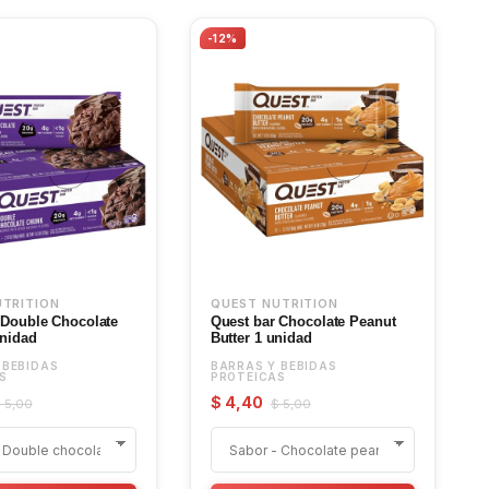
-12%
UTRITION
QUEST NUTRITION
 Double Chocolate
Quest bar Chocolate Peanut
nidad
Butter 1 unidad
 BEBIDAS
BARRAS Y BEBIDAS
S
PROTEICAS
$ 4,40
 5,00
$ 5,00