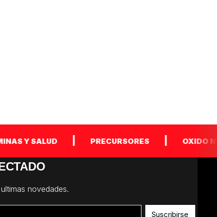
|
|
S Y SALUD
PRECURSORES
OXIDO NITR
ECTADO
 ultimas novedades.
Suscribirse