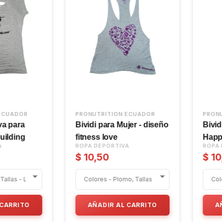
A NUTRITION
PRONUTRITION ECUADOR
a ATLHETICA /
Licras de compresión /
Hombre - L / Azul
PORTIVA
ROPA DEPORTIVA
Camuflado
$ 9,80
IR AL CARRITO
AÑADIR AL CARRITO