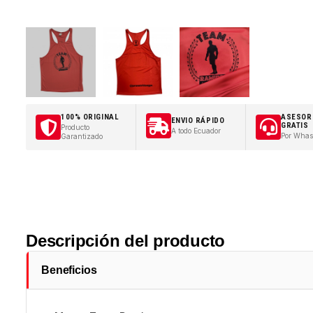
100% ORIGINAL
ASESOR
ENVIO RÁPIDO
GRATIS
Producto
A todo Ecuador
Por Whas
Garantizado
Descripción del producto
Beneficios