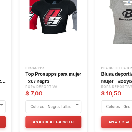
UADOR
PRONUTRITION ECUADOR
ATLHETIC
 - diseño
Bividi deportiva
Camiset
HappyHours para mujer
Large
ROPA DEPORTIVA
ROPA DE
$ 10,50
$ 5,59
RRITO
AÑADIR AL CARRITO
AÑAD