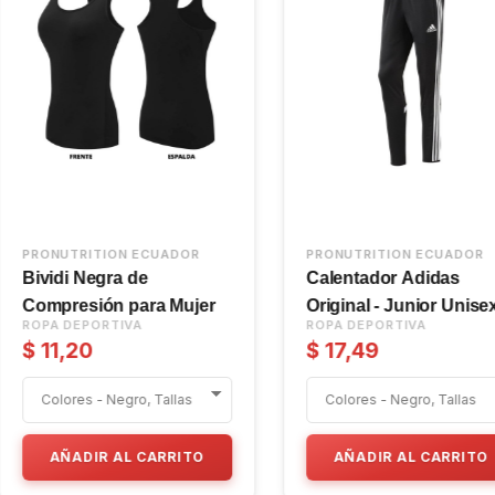
PRONUTRITION ECUADOR
PRONUTRITION EC
Blusa deportiva para
Bividi para Mujer
mujer - Bodybuilding
fitness love
ROPA DEPORTIVA
ROPA DEPORTIVA
$ 10,50
$ 10,50
AÑADIR AL CARRITO
AÑADIR AL CA