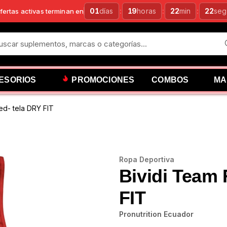
01
días
:
19
horas
:
22
min
:
21
seg
fertas activas terminan en
ESORIOS
PROMOCIONES
COMBOS
MA
ed- tela DRY FIT
Ropa Deportiva
Bividi Team 
FIT
Pronutrition Ecuador