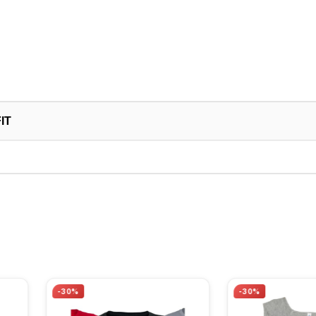
FIT
-30%
-30%