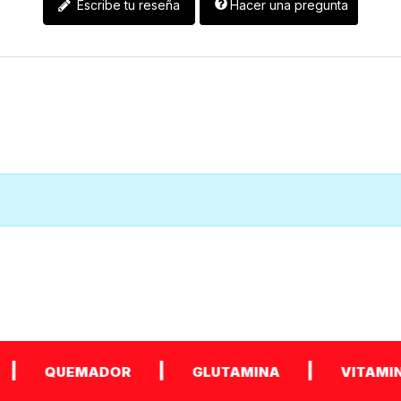
Escribe tu reseña
Hacer una pregunta
|
|
QUEMADOR
GLUTAMINA
VITAMINAS Y 