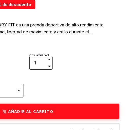
 de descuento
DRY FIT es una prenda deportiva de alto rendimiento
, libertad de movimiento y estilo durante el
rez Tela Dry Fit Super cómoda para entrenar. Vístete
l gimnasio, en deportes al aire libre o en cualquier actividad
nalidad.
Cantidad
AÑADIR AL CARRITO