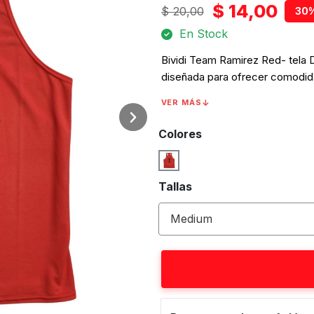
$ 14,00
$ 20,00
30%
En Stock
Bividi Team Ramirez Red- tela 
diseñada para ofrecer comodidad
entrenamiento. Marca Team Ramí
VER MÁS
como un. Es ideal para usar en e
física que exija confort y funcio
Colores
Tallas