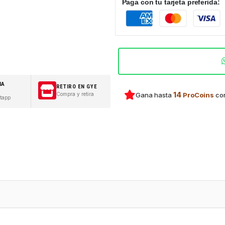
Paga con tu tarjeta preferida:
IA
RETIRO EN GYE
14
Compra y retira
Gana hasta
ProCoins
con
tapp