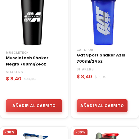
GAT SPORT
MUSCLETECH
Gat Sport Shaker Azul
Muscletech Shaker
700ml/24oz
Negro 700ml/24oz
SHAKERS
SHAKERS
$ 8,40
$ 11,99
$ 8,40
$ 11,99
AÑADIR AL CARRITO
AÑADIR AL CARRITO
-30%
-30%