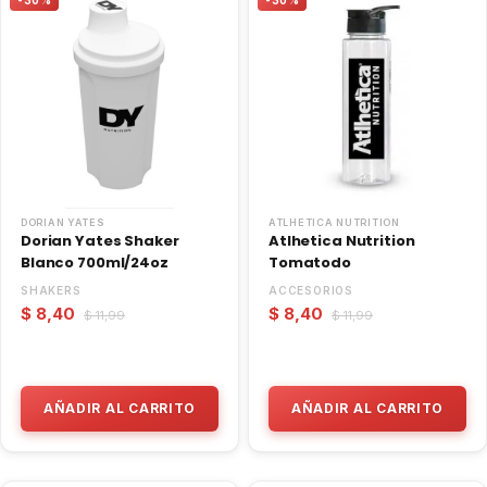
DORIAN YATES
ATLHETICA NUTRITION
Dorian Yates Shaker
Atlhetica Nutrition
Blanco 700ml/24oz
Tomatodo
SHAKERS
ACCESORIOS
$ 8,40
$ 8,40
$ 11,99
$ 11,99
AÑADIR AL CARRITO
AÑADIR AL CARRITO