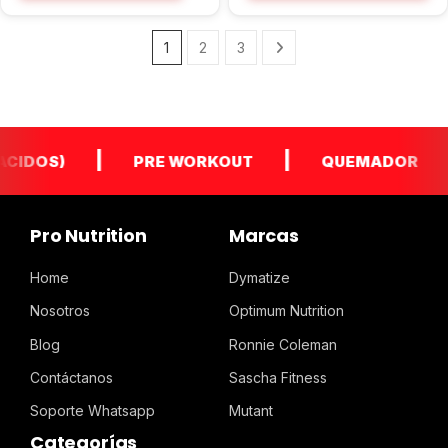
1
2
3
|
|
|
DOS)
PRE WORKOUT
QUEMADOR
Pro Nutrition
Marcas
Home
Dymatize
Nosotros
Optimum Nutrition
Blog
Ronnie Coleman
Contáctanos
Sascha Fitness
Soporte Whatsapp
Mutant
Categorías