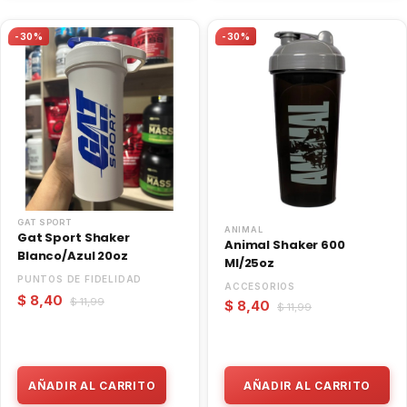
-30%
-30%
GAT SPORT
ANIMAL
Gat Sport Shaker
Animal Shaker 600
Blanco/Azul 20oz
Ml/25oz
PUNTOS DE FIDELIDAD
ACCESORIOS
$ 8,40
$ 11,99
$ 8,40
$ 11,99
AÑADIR AL CARRITO
AÑADIR AL CARRITO