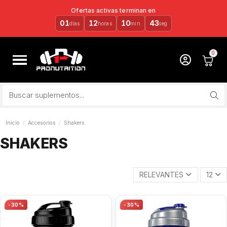
Ofertas activas terminan en
01
12
10
42
días
horas
min
seg
Inicio
Accesorios
Shakers
SHAKERS
RELEVANTES
12
-30%
-30%