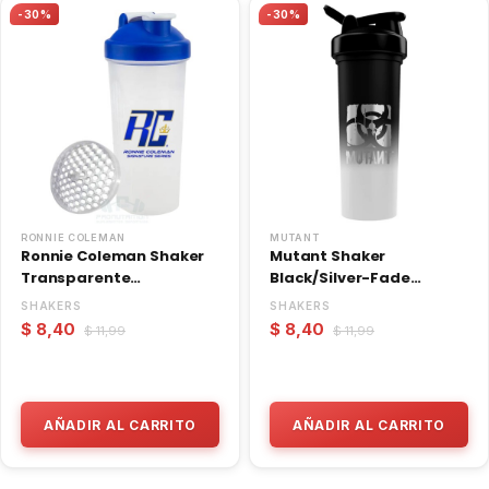
-30%
-30%
RONNIE COLEMAN
MUTANT
Ronnie Coleman Shaker
Mutant Shaker
Transparente
Black/Silver-Fade
600ml/20oz
700ml/26oz
SHAKERS
SHAKERS
$ 8,40
$ 8,40
$ 11,99
$ 11,99
AÑADIR AL CARRITO
AÑADIR AL CARRITO