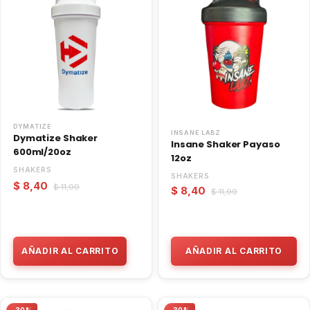
DYMATIZE
INSANE LABZ
Dymatize Shaker
Insane Shaker Payaso
600ml/20oz
12oz
SHAKERS
SHAKERS
$ 8,40
$ 11,99
$ 8,40
$ 11,99
AÑADIR AL CARRITO
AÑADIR AL CARRITO
-30%
-30%