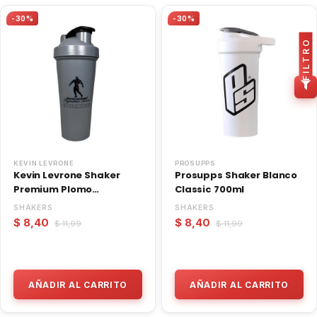
-30%
-30%
FILTRO
KEVIN LEVRONE
PROSUPPS
Kevin Levrone Shaker
Prosupps Shaker Blanco
Premium Plomo
Classic 700ml
600ml/20oz
SHAKERS
SHAKERS
$ 8,40
$ 8,40
$ 11,99
$ 11,99
AÑADIR AL CARRITO
AÑADIR AL CARRITO