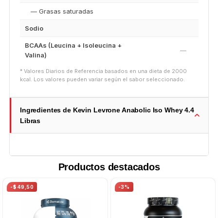
— Grasas saturadas
Sodio
BCAAs (Leucina + Isoleucina +
—
Valina)
* Valores Diarios de Referencia basados en una dieta de 2000
kcal. Los valores pueden variar según el sabor seleccionado.
Ingredientes de Kevin Levrone Anabolic Iso Whey 4.4
Libras
Productos destacados
-$ 49,50
-3%