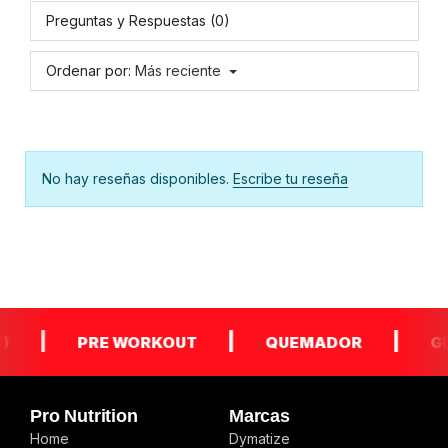
Preguntas y Respuestas (0)
Ordenar por:
Más reciente
No hay reseñas disponibles.
Escribe tu reseña
|
|
|
PRE WORKOUT
QUEMADOR
GLUTA
Pro Nutrition
Marcas
Home
Dymatize