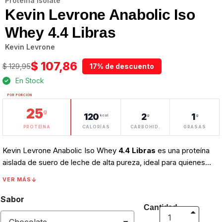
Proteína Isolate
Kevin Levrone Anabolic Iso
Whey 4.4 Libras
Kevin Levrone
$ 107,86
$ 129,95
17% de descuento
En Stock
POR PORCIÓN
25
g
120
2
1
kcal
g
g
PROTEÍNA
CALORÍAS
CARBOHID.
GRASAS
Kevin Levrone Anabolic Iso Whey
4.4 Libras
es una proteína
aislada de suero de leche de alta pureza, ideal para quienes
buscan máxima proteína con mínimas calorías, carbohidratos y
VER MÁS
grasa. Características: Aporta 25.5 gr de Isolate Whey como
fuente de proteína única Contiene
3000 mg
de monohidrato
Sabor
Cantidad
de creattina por scoop Incluye taurina, BCAAs y ácido
aspártico.