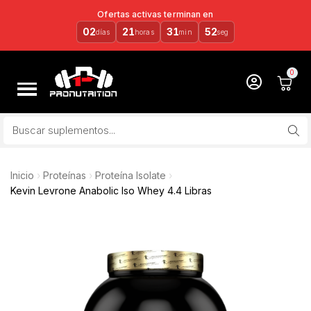
Ofertas activas terminan en
02
21
31
52
días
horas
min
seg
Inicio
Proteínas
Proteína Isolate
Kevin Levrone Anabolic Iso Whey 4.4 Libras