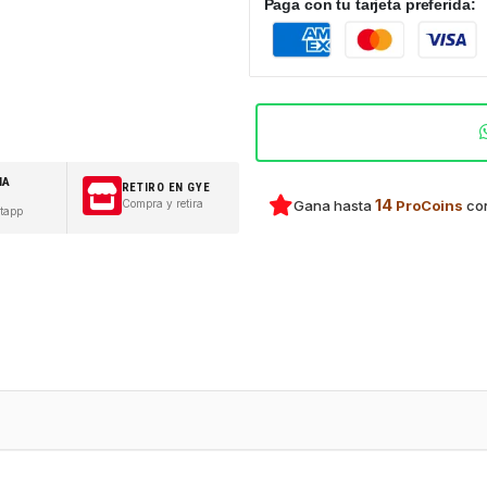
Paga con tu tarjeta preferida:
IA
RETIRO EN GYE
14
Compra y retira
Gana hasta
ProCoins
con
tapp