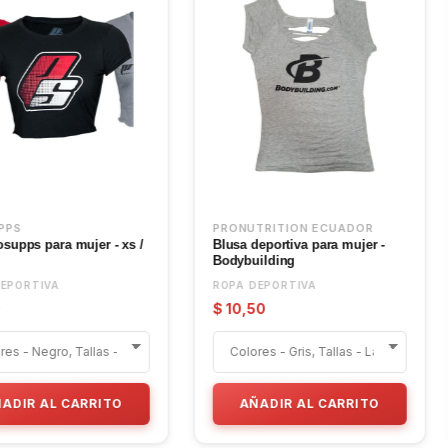
ADOR
PRONUTRITION ECUADOR
ATLHETIC
iseño
Bividi deportiva HappyHours
Camiseta 
para mujer
ROPA DEPORTIVA
ROPA DEP
$ 10,50
$ 5,59
RRITO
AÑADIR AL CARRITO
AÑAD