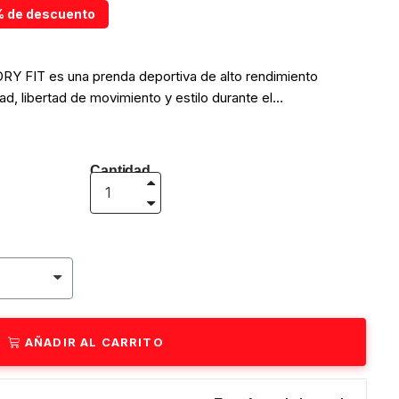
 de descuento
DRY FIT es una prenda deportiva de alto rendimiento
, libertad de movimiento y estilo durante el
rez Tela Dry Fit Super cómoda para entrenar. Vístete
l gimnasio, en deportes al aire libre o en cualquier actividad
nalidad.
Cantidad
AÑADIR AL CARRITO