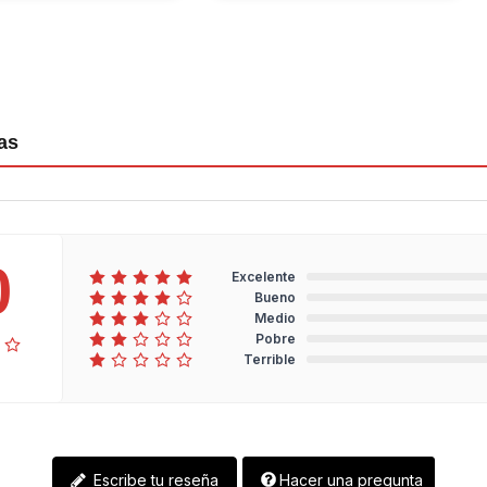
as
0
Excelente
Bueno
Medio
Pobre
Terrible
Escribe tu reseña
Hacer una pregunta