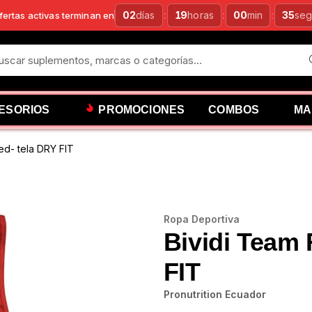
02
días
:
19
horas
:
00
min
:
34
se
fertas activas terminan en
ESORIOS
PROMOCIONES
COMBOS
MA
ed- tela DRY FIT
Ropa Deportiva
Bividi Team 
FIT
Pronutrition Ecuador