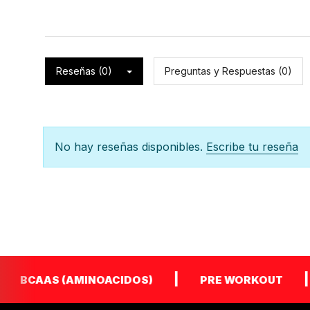
Reseñas (0)
Preguntas y Respuestas (0)
No hay reseñas disponibles.
Escribe tu reseña
|
|
AAS (AMINOACIDOS)
PRE WORKOUT
Q