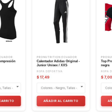
PRONUTRITION ECUADOR
PRONUTRITION ECU
Blusa deportiva para mujer -
Bividi para Mujer - d
Bodybuilding
fitness love
ROPA DEPORTIVA
ROPA DEPORTIVA
$ 10,50
$ 10,50
AÑADIR AL CARRITO
AÑADIR AL CA