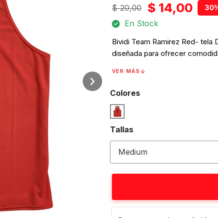
$ 14,00
$ 20,00
30%
En Stock
Bividi Team Ramirez Red- tela 
diseñada para ofrecer comodidad
entrenamiento. Marca Team Ramí
VER MÁS
como un. Es ideal para usar en e
física que exija confort y funcio
Colores
Tallas