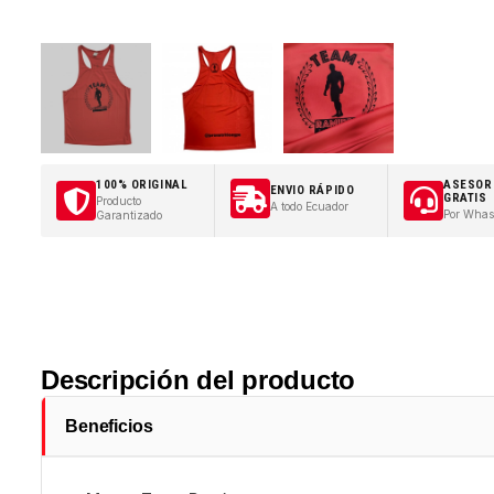
100% ORIGINAL
ASESOR
ENVIO RÁPIDO
GRATIS
Producto
A todo Ecuador
Por Whas
Garantizado
Descripción del producto
Beneficios