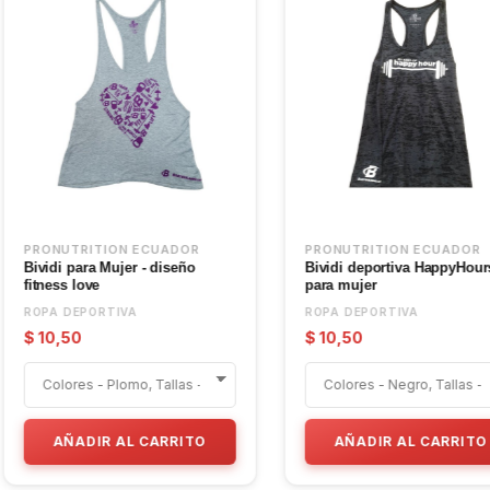
A NUTRITION
PRONUTRITION ECUADOR
ATLHETICA / Large
Licras de compresión / Hombre
- L / Azul Camuflado
ORTIVA
ROPA DEPORTIVA
$ 9,80
IR AL CARRITO
AÑADIR AL CARRITO