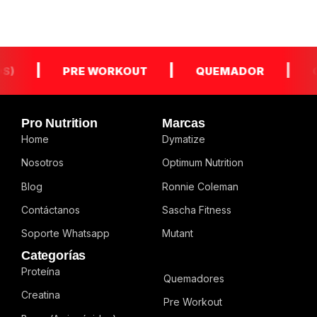
|
|
|
PRE WORKOUT
QUEMADOR
GLUT
Pro Nutrition
Marcas
Home
Dymatize
Nosotros
Optimum Nutrition
Blog
Ronnie Coleman
Contáctanos
Sascha Fitness
Soporte Whatsapp
Mutant
Categorías
Proteína
Quemadores
Creatina
Pre Workout