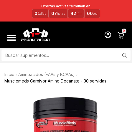
Ofertas activas terminan en
01
07
41
59
días
horas
min
seg
Inicio
Aminoácidos (EAAs y BCAAs)
Musclemeds Carnivor Amino Decanate - 30 servidas