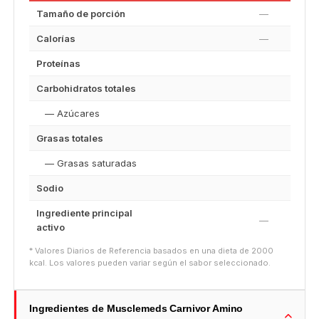
Tamaño de porción
—
Calorías
—
Proteínas
Carbohidratos totales
— Azúcares
Grasas totales
— Grasas saturadas
Sodio
Ingrediente principal
—
activo
* Valores Diarios de Referencia basados en una dieta de 2000
kcal. Los valores pueden variar según el sabor seleccionado.
Ingredientes de Musclemeds Carnivor Amino