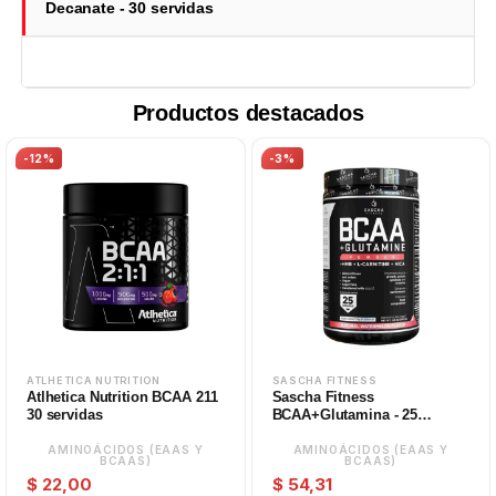
Decanate - 30 servidas
Productos destacados
-12%
-3%
ATLHETICA NUTRITION
SASCHA FITNESS
Atlhetica Nutrition BCAA 211
Sascha Fitness
30 servidas
BCAA+Glutamina - 25
servidas
AMINOÁCIDOS (EAAS Y
AMINOÁCIDOS (EAAS Y
BCAAS)
BCAAS)
$ 22,00
$ 54,31