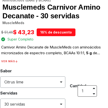
Aminoácidos (EAAs y BCAAs)
Musclemeds Carnivor Amino
Decanate - 30 servidas
MuscleMeds
$ 43,23
$ 51,46
16% de descuento
Super Completo
Carnivor Amino Decanate de MuscleMeds con aminoácidos
micronizados de espectro completo, BCAAs 10:1:1,
5 g
de
glutamina y aminoácidos esenciales por dosis.
30 servidas
VER MÁS
para recuperación muscular superior y crecimiento.
Sabor
Cantidad
Servidas