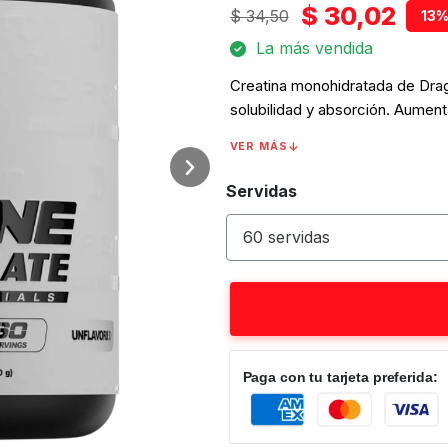
$ 30,02
$ 34,50
13%
La más vendida
Creatina monohidratada de Dra
solubilidad y absorción. Aumenta
de una de las creatinas más ef
VER MÁS
Servidas
Paga con tu tarjeta preferida: