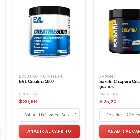
EVLUTION NUTRITION
SAXOFIT
EVL Creatina 5000
Saxofit Creapure Crea
gramos
CREATINA
CREATINA
$ 30,66
$ 25,20
AÑADIR AL CARRITO
AÑADIR AL CA