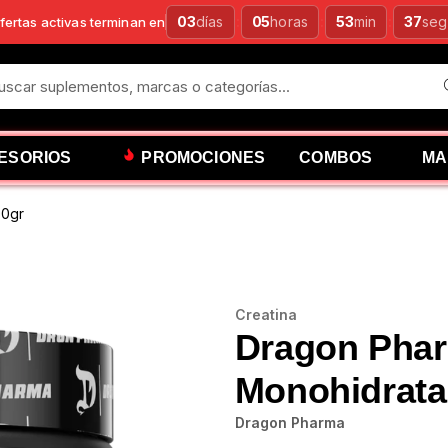
03
días
:
05
horas
:
53
min
:
35
seg
fertas activas terminan en
ESORIOS
PROMOCIONES
COMBOS
MA
00gr
Creatina
Dragon Phar
Monohidrata
Dragon Pharma