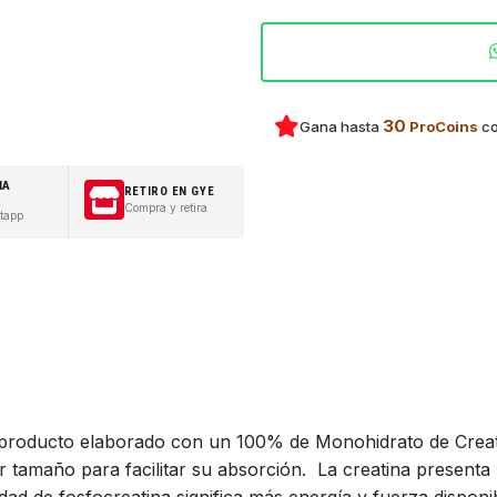
30
Gana hasta
ProCoins
co
IA
RETIRO EN GYE
Compra y retira
tapp
roducto elaborado con un 100% de Monohidrato de Creati
r tamaño para facilitar su absorción. La creatina presenta 