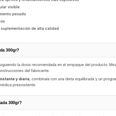
lar visible
amiento pesado
sos
 suplementación de alta calidad
da 300gr?
uiendo la dosis recomendada en el empaque del producto. Mezcla 
nstrucciones del fabricante.
nstante y diaria
, combínala con una dieta equilibrada y un prog
 médica preexistente.
tada 300gr?