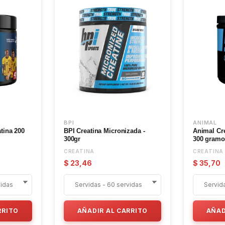
BPI
ANIMAL
tina 200
BPI Creatina Micronizada -
Animal Cr
300gr
300 gramo
CREATINA
CREATINA
$ 23,46
$ 35,70
RRITO
AÑADIR AL CARRITO
AÑAD