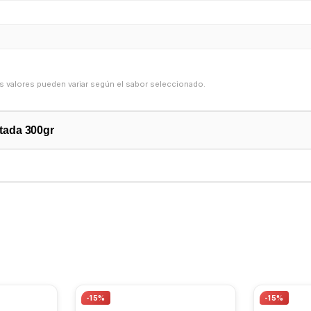
os valores pueden variar según el sabor seleccionado.
tada 300gr
-15%
-15%