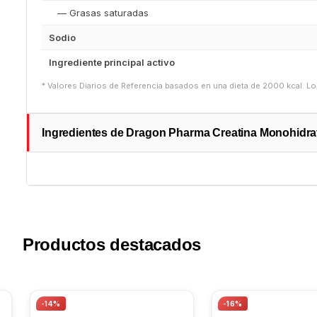
— Grasas saturadas
Sodio
Ingrediente principal activo
* Valores Diarios de Referencia basados en una dieta de 2000 kcal. L
Ingredientes de Dragon Pharma Creatina Monohidra
Productos destacados
-14%
-16%