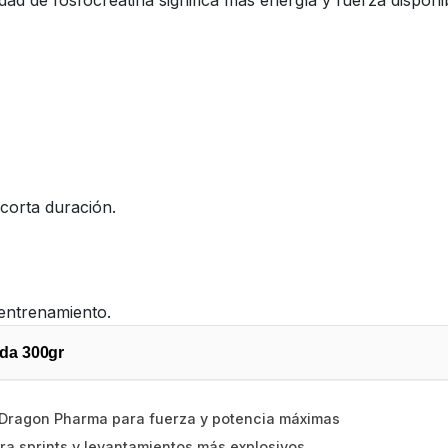
dad de fosfocreatina significa más energía y fuerza disponibl
 corta duración.
entrenamiento.
da 300gr
 Dragon Pharma para fuerza y potencia máximas
ra sprints y levantamientos más explosivos