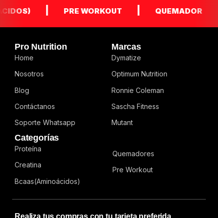
|
|
|
S)
PRE WORKOUT
QUEMADOR
G
Pro Nutrition
Marcas
Home
Dymatize
Nosotros
Optimum Nutrition
Blog
Ronnie Coleman
Contáctanos
Sascha Fitness
Soporte Whatsapp
Mutant
Categorías
Proteína
Quemadores
Creatina
Pre Workout
Bcaas(Aminoácidos)
Realiza tus compras con tu tarjeta preferida