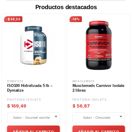
Productos destacados
-$ 49,50
-16%
DYMATIZE
MUSCLEMEDS
ISO100 Hidrolizada 5 lb –
Musclemeds Carnivor Isolate
Dymatize
2 libras
PROTEÍNA ISOLATE
PROTEÍNA ISOLATE
$ 169,49
$ 56,87
AÑADIR AL CARRITO
AÑADIR AL CARRITO