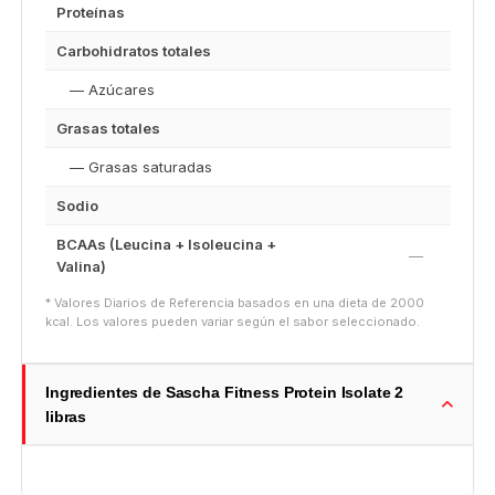
Proteínas
Carbohidratos totales
— Azúcares
Grasas totales
— Grasas saturadas
Sodio
BCAAs (Leucina + Isoleucina +
—
Valina)
* Valores Diarios de Referencia basados en una dieta de 2000
kcal. Los valores pueden variar según el sabor seleccionado.
Ingredientes de Sascha Fitness Protein Isolate 2
libras