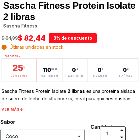
Sascha Fitness Protein Isolate
2 libras
Sascha Fitness
$ 82,44
$ 84,99
3% de descuento
Últimas unidades en stock
POR PORCIÓN
25
g
110
0
0
0
kcal
g
g
g
PROTEÍNA
CALORÍAS
CARBOHID.
GRASAS
AZÚCAR
Sascha Fitness Protein Isolate
2 libras
es una proteína aislada
de suero de leche de alta pureza, ideal para quienes buscan
máxima proteína con mínimas calorías, carbohidratos y grasa.
VER MÁS
Proteína de la mejor calidad, cero carbohidratos, cero
azúcares, cero grasas. Ayuda a la recuperación muscular
Sabor
Cantidad
después de un entrenamiento. Aumenta la Masa Muscular.
Ayuda a la. Es perfecta para consumo post-entrenamiento o en